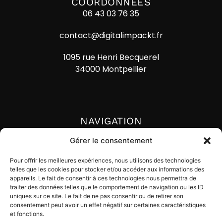
COORDONNÉES
06 43 03 76 35
contact@digitalimpackt.fr
1095 rue Henri Becquerel
34000 Montpellier
NAVIGATION
Accueil
Gérer le consentement
Actualités
Pour offrir les meilleures expériences, nous utilisons des technologies
telles que les cookies pour stocker et/ou accéder aux informations des
Lexique
appareils. Le fait de consentir à ces technologies nous permettra de
traiter des données telles que le comportement de navigation ou les ID
Contact
uniques sur ce site. Le fait de ne pas consentir ou de retirer son
consentement peut avoir un effet négatif sur certaines caractéristiques
et fonctions.