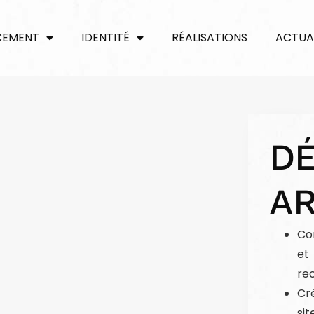
CEMENT
IDENTITÉ
RÉALISATIONS
ACTUA
D
AR
Co
et
re
Cr
sit