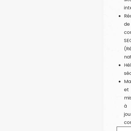
in
Ré
de
co
SE
(R
na
Hé
sé
Ma
et
mi
à
jou
co