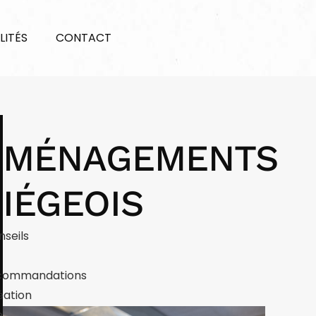
LITÉS
CONTACT
ÉMÉNAGEMENTS
IÉGEOIS
nseils
commandations
éation
e