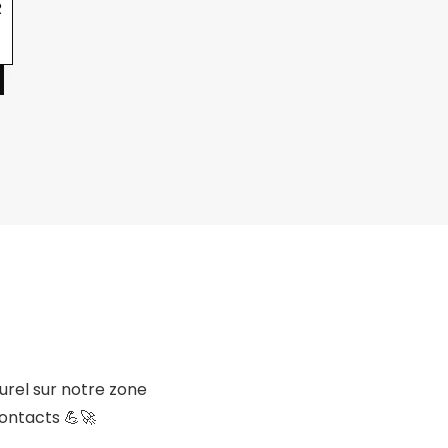
R
E
urel sur notre zone
contacts 💪🚀